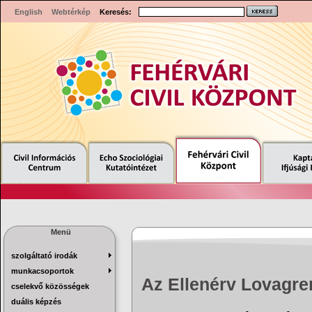
English
Webtérkép
Keresés:
Menü
szolgáltató irodák
munkacsoportok
Az Ellenérv Lovagren
cselekvő közösségek
duális képzés