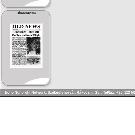
Hírarchivum
Echo Nonprofit Network, Székesfehérvár, Rákóczi u. 25. , Tel/fax: 