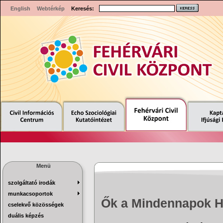
English
Webtérkép
Keresés:
Menü
szolgáltató irodák
munkacsoportok
Ők a Mindennapok H
cselekvő közösségek
duális képzés