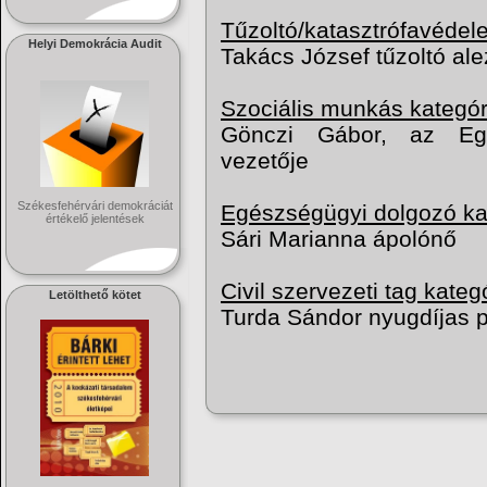
Tűzoltó/katasztrófavédel
Helyi Demokrácia Audit
Takács József tűzoltó al
Szociális munkás kategór
Gönczi Gábor, az Eg
vezetője
Székesfehérvári demokráciát
Egészségügyi dolgozó ka
értékelő jelentések
Sári Marianna ápolónő
Civil szervezeti tag kateg
Letölthető kötet
Turda Sándor nyugdíjas p