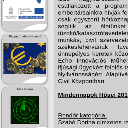
csatlakozott a progra
embertársainkra hívják fe
csak egyszerű hétköznapi
segítik az életünke
tűzoltó/katasztrófavédel
Pályázni, de bölcsen!
munkás, civil szerveze
székesfehérváriak t
ünnepélyes keretek közö
Echo Innovációs Műhel
ifjúsági ügyekért felelős
Nyilvánosságért Alapítv
Civil Központban.
Alba Radar
Mindennapok Hősei 2017
Rendőr kategória:
Szabó Dorina címzetes r