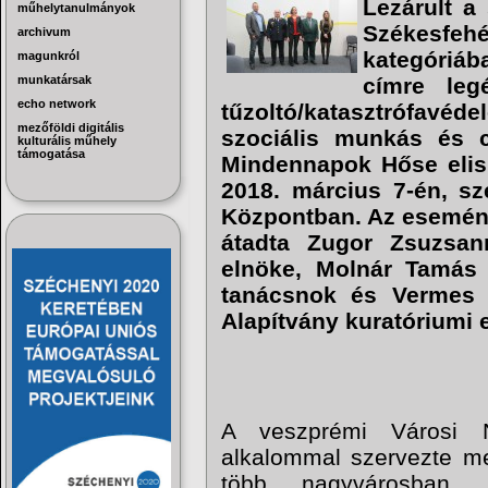
Lezárult a
műhelytanulmányok
Székesfe
archivum
kategóriá
magunkról
munkatársak
címre leg
echo network
tűzoltó/katasztrófav
mezőföldi digitális
szociális munkás és c
kulturális műhely
támogatása
Mindennapok Hőse elis
2018. március 7-én, sz
Központban. Az eseménye
átadta Zugor Zsuzsan
elnöke, Molnár Tamás c
tanácsnok és Vermes 
Alapítvány kuratóriumi 
A veszprémi Városi Ny
alkalommal szervezte m
több nagyvárosban, 