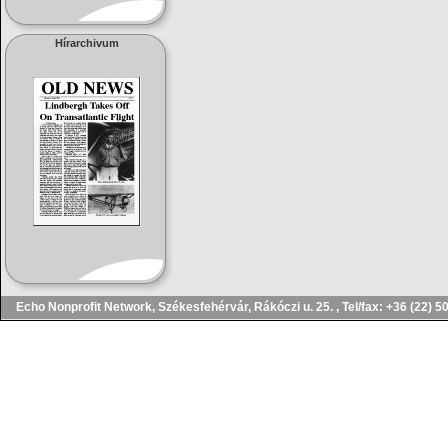
Hírarchivum
Echo Nonprofit Network, Székesfehérvár, Rákóczi u. 25. , Tel/fax: 