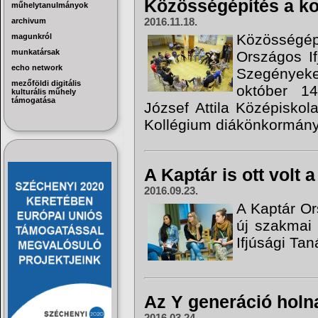
Közösségépítés a k
műhelytanulmányok
archivum
2016.11.18.
Közösségé
magunkról
munkatársak
Országos If
echo network
Szegények
mezőföldi digitális
október 1
kulturális műhely
támogatása
József Attila Középisko
Kollégium diákönkormány
A Kaptár is ott volt 
2016.09.23.
A Kaptár Or
új szakmai 
Ifjúsági Ta
Az Y generáció holn