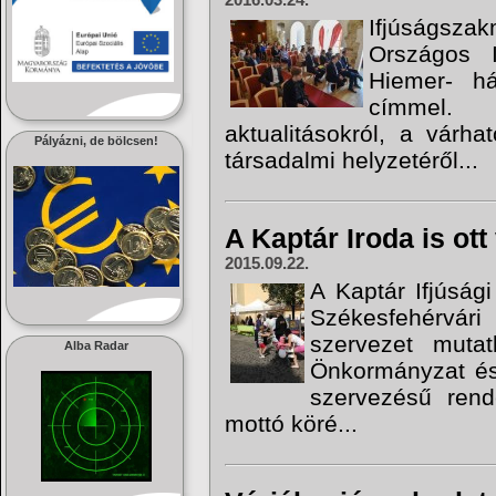
2016.03.24.
Ifjúságsza
Országos I
Hiemer- h
címmel.
aktualitásokról, a várha
Pályázni, de bölcsen!
társadalmi helyzetéről...
A Kaptár Iroda is ott
2015.09.22.
A Kaptár Ifjúsági
Székesfehérvár
szervezet muta
Alba Radar
Önkormányzat és
szervezésű rend
mottó köré...