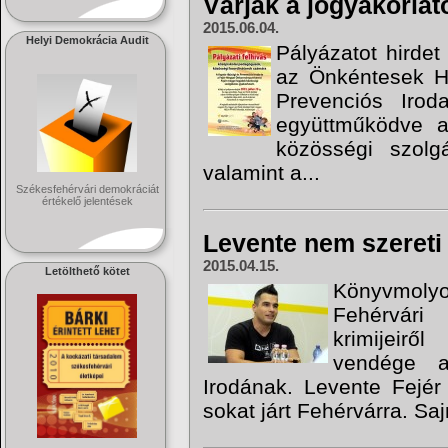
Várják a jógyakorlat
2015.06.04.
Helyi Demokrácia Audit
Pályázatot hirde
az Önkéntesek He
Prevenciós Iro
együttműködve a
közösségi szolgá
valamint a...
Székesfehérvári demokráciát
értékelő jelentések
Levente nem szereti 
2015.04.15.
Letölthető kötet
Könyvmolyok
Fehérvári
krimijeirő
vendége a
Irodának. Levente Fejér
sokat járt Fehérvárra. Sajn