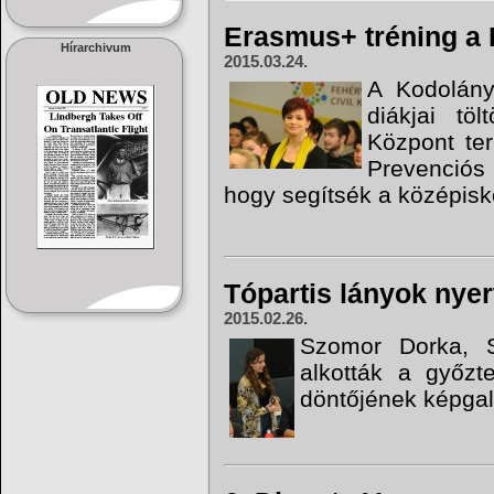
Erasmus+ tréning a 
Hírarchivum
2015.03.24.
A Kodolány
diákjai tö
Központ ter
Prevenciós 
hogy segítsék a középisk
Tópartis lányok nyer
2015.02.26.
Szomor Dorka, 
alkották a győzt
döntőjének képgalér