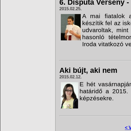
6. Disputa Verseny -
2015.02.25.
A mai fiatalok 
készítik fel az i
udvaroltak, mint
hasonló tételmo
Iroda vitatkozó v
Aki bújt, aki nem
2015.02.12.
E hét vasárnapján
határidő a 2015. 
képzésekre.
< 